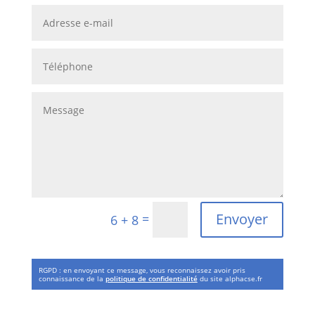
Alternative:
Envoyer
=
6 + 8
RGPD : en envoyant ce message, vous reconnaissez avoir pris
connaissance de la
politique de confidentialité
du site alphacse.fr